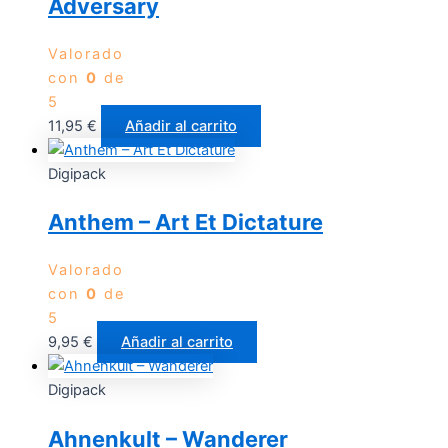
Adversary
Valorado
con
0
de
5
11,95
€
Añadir al carrito
Digipack
Anthem – Art Et Dictature
Valorado
con
0
de
5
9,95
€
Añadir al carrito
Digipack
Ahnenkult – Wanderer