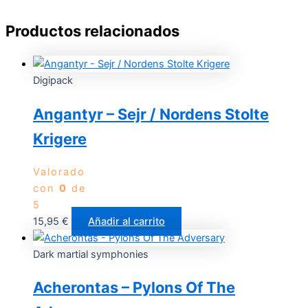
Productos relacionados
Digipack
Angantyr – Sejr / Nordens Stolte
Krigere
Valorado
con
0
de
5
15,95
€
Añadir al carrito
Dark martial symphonies
Acherontas – Pylons Of The