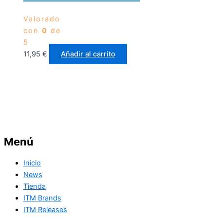
Valorado
con
0
de
5
11,95
€
Añadir al carrito
Menú
Inicio
News
Tienda
ITM Brands
ITM Releases