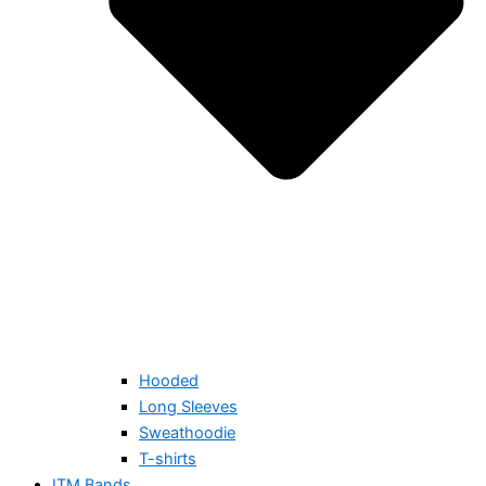
Hooded
Long Sleeves
Sweathoodie
T-shirts
ITM Bands