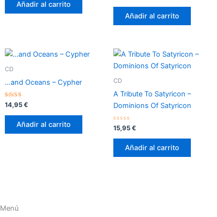
de
con
Añadir al carrito
5
0
de
Añadir al carrito
5
CD
CD
…and Oceans – Cypher
A Tribute To Satyricon –
Valorado
14,95
€
Dominions Of Satyricon
con
2.33
de 5
Añadir al carrito
Valorado
15,95
€
con
0
de
Añadir al carrito
5
Menú