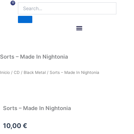
Ir
0
Carrito
al
contenido
ITM Releases
Sorts – Made In Nightonia
Inicio
/
CD
/
Black Metal
/ Sorts – Made In Nightonia
Sorts – Made In Nightonia
10,00
€