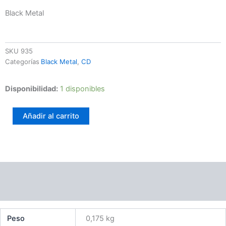
Black Metal
SKU
935
Categorías
Black Metal
,
CD
Sorts
Disponibilidad:
1 disponibles
-
Made
Añadir al carrito
In
Nightonia
cantidad
Información adicional
Valoraciones (0)
Peso
0,175 kg