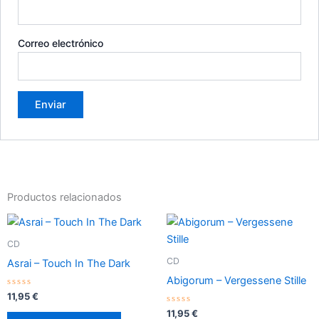
Correo electrónico
Productos relacionados
CD
CD
Asrai – Touch In The Dark
Abigorum – Vergessene Stille
Valorado
11,95
€
con
0
Valorado
11,95
€