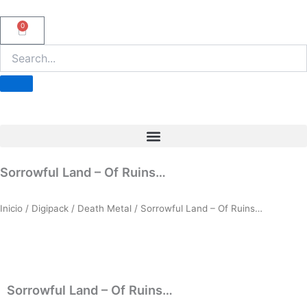
Ir
al
0
Carrito
contenido
Sorrowful Land – Of Ruins…
Inicio
/
Digipack
/
Death Metal
/ Sorrowful Land – Of Ruins…
Sorrowful Land – Of Ruins…