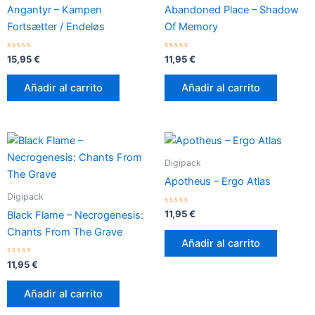
Angantyr – Kampen
Abandoned Place – Shadow
Fortsætter / Endeløs
Of Memory
Valorado
Valorado
15,95
€
11,95
€
con
con
0
0
de
de
Añadir al carrito
Añadir al carrito
5
5
Digipack
Apotheus – Ergo Atlas
Digipack
Valorado
11,95
€
Black Flame – Necrogenesis:
con
0
Chants From The Grave
de
Añadir al carrito
5
Valorado
11,95
€
con
0
de
Añadir al carrito
5