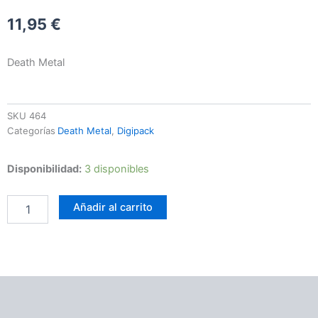
11,95
€
Death Metal
SKU
464
Categorías
Death Metal
,
Digipack
Sorrowful
Disponibilidad:
3 disponibles
Land
–
Añadir al carrito
Of
Ruins...
cantidad
Información adicional
Valoraciones (0)