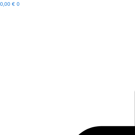
Ir
0,00
€
0
al
contenido