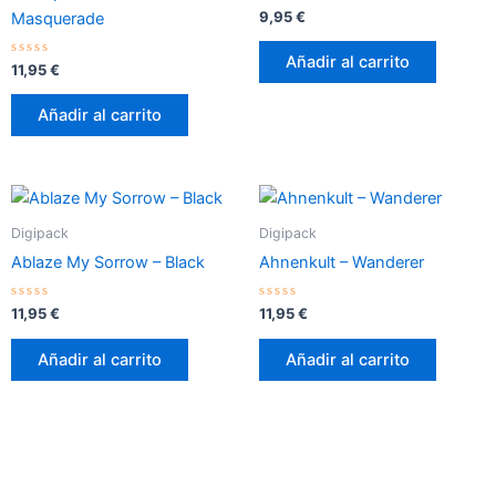
Valorado
9,95
€
Masquerade
con
0
de
Añadir al carrito
Valorado
5
11,95
€
con
0
de
Añadir al carrito
5
Digipack
Digipack
Ablaze My Sorrow – Black
Ahnenkult – Wanderer
Valorado
Valorado
11,95
€
11,95
€
con
con
0
0
de
de
Añadir al carrito
Añadir al carrito
5
5