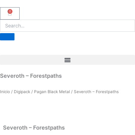
Ir
al
0
Carrito
contenido
Severoth – Forestpaths
Inicio
/
Digipack
/
Pagan Black Metal
/ Severoth – Forestpaths
Severoth – Forestpaths