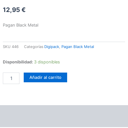
12,95
€
Pagan Black Metal
SKU
446
Categorías
Digipack
,
Pagan Black Metal
Severoth
Disponibilidad:
3 disponibles
–
Forestpaths
Añadir al carrito
cantidad
Información adicional
Valoraciones (0)