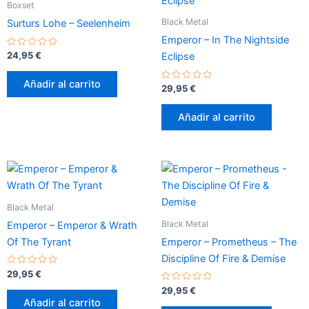
Boxset
Black Metal
Surturs Lohe – Seelenheim
Emperor – In The Nightside
Valorado
24,95
€
Eclipse
con
0
de
Añadir al carrito
5
Valorado
29,95
€
con
0
de
Añadir al carrito
5
Black Metal
Black Metal
Emperor – Emperor & Wrath
Of The Tyrant
Emperor – Prometheus – The
Discipline Of Fire & Demise
Valorado
29,95
€
con
0
Valorado
29,95
€
de
con
Añadir al carrito
5
0