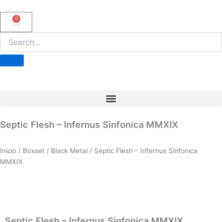
Ir
al
0
Carrito
contenido
Septic Flesh – Infernus Sinfonica MMXIX
Inicio
/
Boxset
/
Black Metal
/ Septic Flesh – Infernus Sinfonica
MMXIX
Septic Flesh – Infernus Sinfonica MMXIX