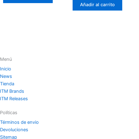
de
Añadir al carrito
5
Menú
Inicio
News
Tienda
ITM Brands
ITM Releases
Políticas
Términos de envio
Devoluciones
Sitemap