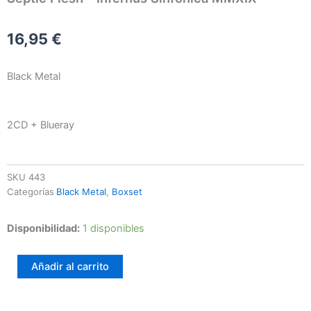
16,95
€
Black Metal
2CD + Blueray
SKU
443
Categorías
Black Metal
,
Boxset
Septic
Disponibilidad:
1 disponibles
Flesh
–
Añadir al carrito
Infernus
Sinfonica
MMXIX
cantidad