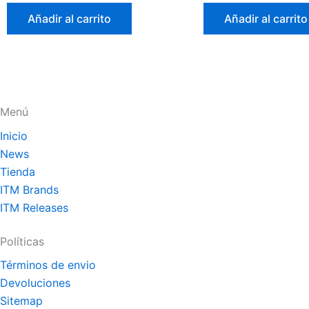
0
0
de
de
Añadir al carrito
Añadir al carrito
5
5
Menú
Inicio
News
Tienda
ITM Brands
ITM Releases
Políticas
Términos de envio
Devoluciones
Sitemap