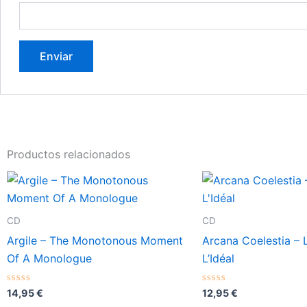
Productos relacionados
CD
CD
Argile – The Monotonous Moment
Arcana Coelestia – 
Of A Monologue
L’Idéal
Valorado
Valorado
14,95
€
12,95
€
con
con