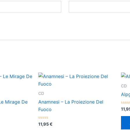
CD
CD
Alp
Le Mirage De
Anamnesi – La Proiezione Del
Val
11,
Fuoco
con
0
de
Valorado
5
11,95
€
con