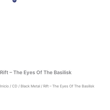
0
Carrito
Ir
al
contenido
Inicio
Tien
Rift – The Eyes Of The Basilisk
Inicio
/
CD
/
Black Metal
/ Rift – The Eyes Of The Basilisk