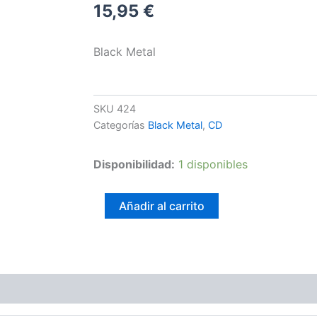
15,95
€
Black Metal
SKU
424
Categorías
Black Metal
,
CD
Rift
Disponibilidad:
1 disponibles
–
The
Eyes
Añadir al carrito
Of
The
Basilisk
cantidad