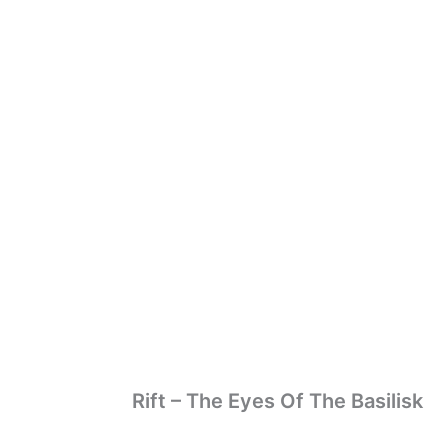
da
ITM Bands
ITM Releases
Rift – The Eyes Of The Basilisk