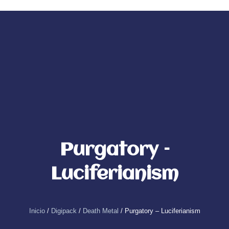
Ir
al
0
Carrito
contenido
Purgatory –
Luciferianism
Inicio
/
Digipack
/
Death Metal
/ Purgatory – Luciferianism