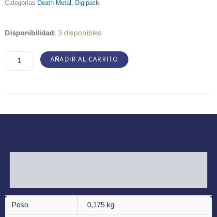
Categorías
Death Metal
,
Digipack
Purgatory
Disponibilidad:
3 disponibles
–
Luciferianism
cantidad
AÑADIR AL CARRITO
Información adicional
Valoraciones (0)
Peso
0,175 kg