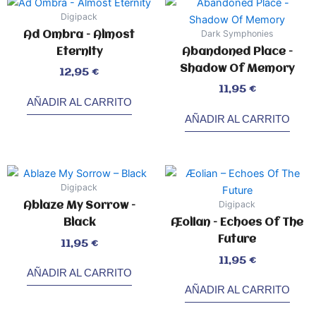
Digipack
Dark Symphonies
Ad Ombra – Almost
Eternity
Abandoned Place –
Shadow Of Memory
Valorado
12,95
€
con
0
de
5
Valorado
11,95
€
con
0
AÑADIR AL CARRITO
de
5
AÑADIR AL CARRITO
Digipack
Digipack
Ablaze My Sorrow –
Black
Æolian – Echoes Of The
Future
Valorado
11,95
€
con
0
de
5
Valorado
11,95
€
con
0
AÑADIR AL CARRITO
de
5
AÑADIR AL CARRITO