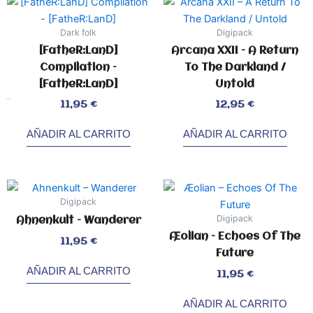
Dark folk
Digipack
[FatheR:LanD]
Arcana XXII – A Return
Compilation –
To The Darkland /
[FatheR:LanD]
Untold
Valorado
Valorado
11,95
€
12,95
€
con
con
2.20
0
de
de
5
5
AÑADIR AL CARRITO
AÑADIR AL CARRITO
Digipack
Digipack
Ahnenkult – Wanderer
Æolian – Echoes Of The
Valorado
11,95
€
con
0
Future
de
5
AÑADIR AL CARRITO
Valorado
11,95
€
con
0
de
5
AÑADIR AL CARRITO