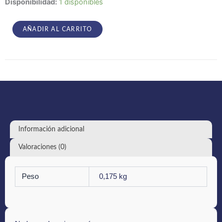
Oda
Disponibilidad:
1 disponibles
Relicta
-
УПА
AÑADIR AL CARRITO
cantidad
Información adicional
Valoraciones (0)
Peso
0,175 kg