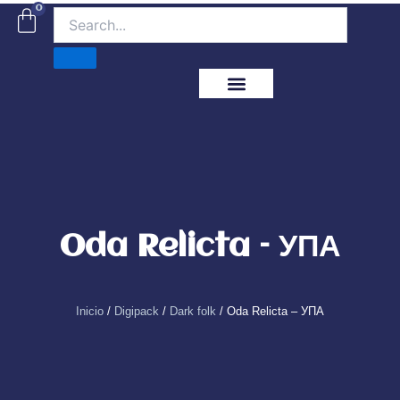
Ir
0
Carrito
al
contenido
ITM Releases
Oda Relicta – УПА
Inicio
/
Digipack
/
Dark folk
/ Oda Relicta – УПА