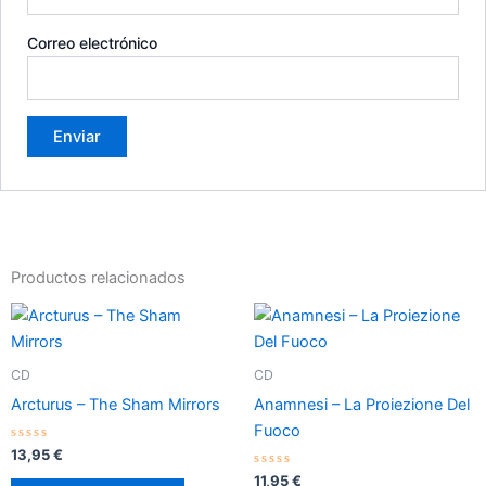
Correo electrónico
Productos relacionados
CD
CD
Arcturus – The Sham Mirrors
Anamnesi – La Proiezione Del
Fuoco
Valorado
13,95
€
con
0
Valorado
11,95
€