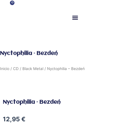
Ir
0
Carrito
al
contenido
ITM Releases
Nyctophilia – Bezdeń
Inicio
/
CD
/
Black Metal
/ Nyctophilia – Bezdeń
Nyctophilia – Bezdeń
12,95
€