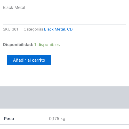
Black Metal
SKU
381
Categorías
Black Metal
,
CD
Nyctophilia
Disponibilidad:
1 disponibles
–
Bezdeń
Añadir al carrito
cantidad
Información adicional
Valoraciones (0)
Peso
0,175 kg