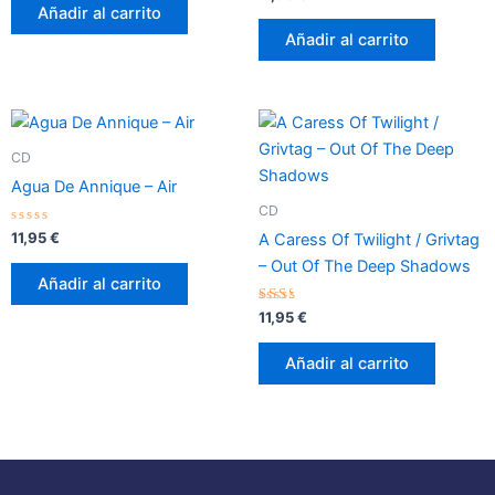
de
con
Añadir al carrito
5
0
de
Añadir al carrito
5
CD
Agua De Annique – Air
CD
Valorado
11,95
€
A Caress Of Twilight / Grivtag
con
0
– Out Of The Deep Shadows
de
Añadir al carrito
5
Valorado
11,95
€
con
2.17
de 5
Añadir al carrito