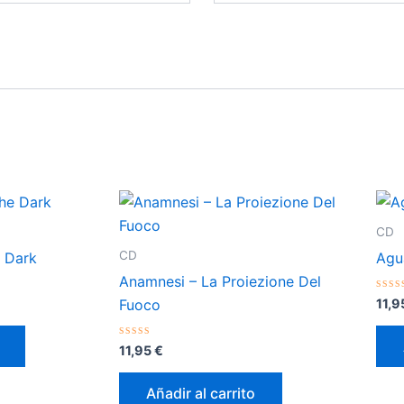
CD
CD
e Dark
Agu
Anamnesi – La Proiezione Del
Val
11,
Fuoco
con
0
de
Valorado
5
11,95
€
con
0
de
Añadir al carrito
5