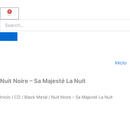
Ir
al
0
Carrito
contenido
Inicio
Nuit Noire – Sa Majesté La Nuit
Inicio
/
CD
/
Black Metal
/ Nuit Noire – Sa Majesté La Nuit