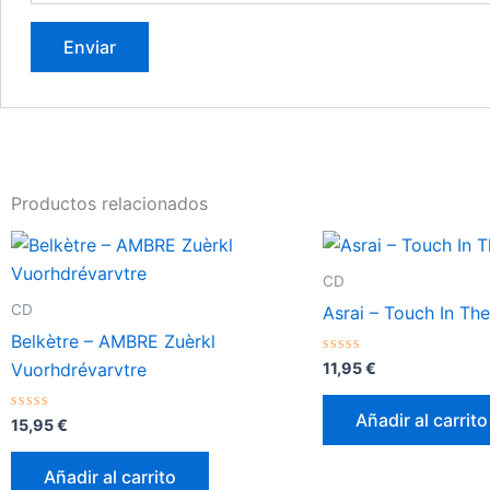
Productos relacionados
CD
CD
Asrai – Touch In Th
Belkètre – AMBRE Zuèrkl
Valorado
11,95
€
Vuorhdrévarvtre
con
0
de
Añadir al carrito
Valorado
5
15,95
€
con
0
de
Añadir al carrito
5