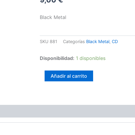
Black Metal
SKU
881
Categorías
Black Metal
,
CD
Nuit
Disponibilidad:
1 disponibles
Noire
-
Sa
Añadir al carrito
Majesté
La
Nuit
cantidad