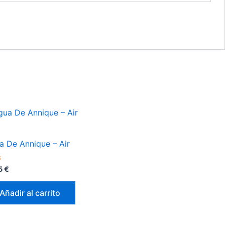
a De Annique – Air
orado
95
€
Añadir al carrito