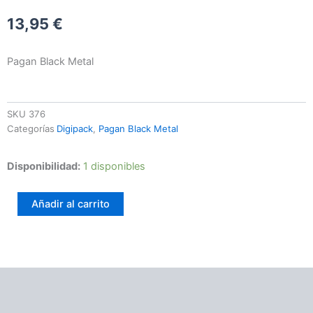
13,95
€
Pagan Black Metal
SKU
376
Categorías
Digipack
,
Pagan Black Metal
Norden
Disponibilidad:
1 disponibles
–
Z
Añadir al carrito
Popiołów
I
Krwi
...
cantidad
Información adicional
Valoraciones (0)