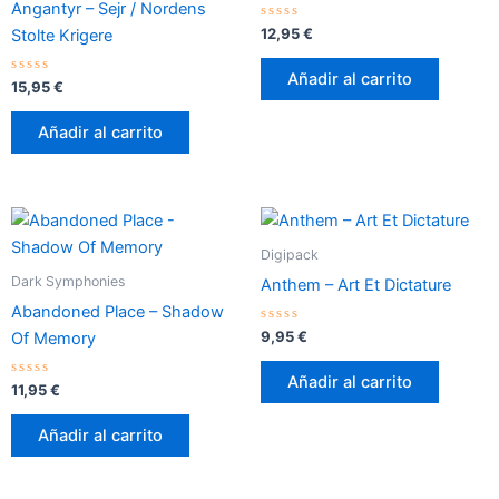
Angantyr – Sejr / Nordens
Valorado
12,95
€
Stolte Krigere
con
0
de
Añadir al carrito
Valorado
5
15,95
€
con
0
de
Añadir al carrito
5
Digipack
Dark Symphonies
Anthem – Art Et Dictature
Abandoned Place – Shadow
Valorado
9,95
€
Of Memory
con
0
de
Añadir al carrito
Valorado
5
11,95
€
con
0
de
Añadir al carrito
5