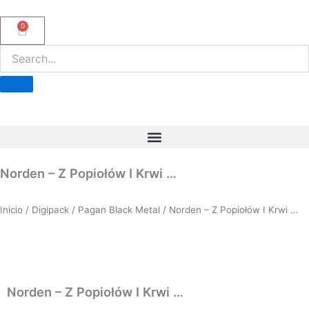
Ir
al
0
Carrito
contenido
Norden – Z Popiołów I Krwi …
Inicio
/
Digipack
/
Pagan Black Metal
/ Norden – Z Popiołów I Krwi …
Norden – Z Popiołów I Krwi …