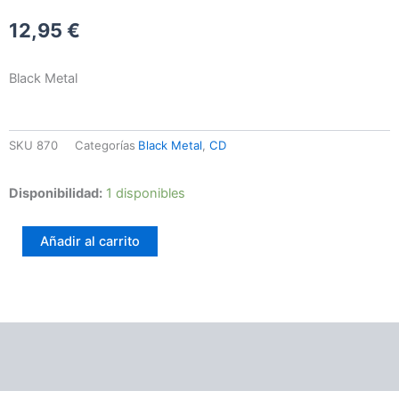
12,95
€
Black Metal
SKU
870
Categorías
Black Metal
,
CD
NDE
Disponibilidad:
1 disponibles
-
Kampfbereit
Añadir al carrito
cantidad
Información adicional
Valoraciones (0)