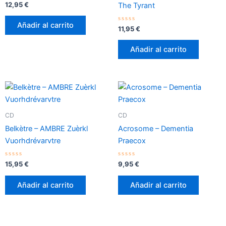
Valorado
12,95
€
The Tyrant
con
0
de
Añadir al carrito
5
Valorado
11,95
€
con
0
de
Añadir al carrito
5
CD
CD
Belkètre – AMBRE Zuèrkl
Acrosome – Dementia
Vuorhdrévarvtre
Praecox
Valorado
Valorado
15,95
€
9,95
€
con
con
0
0
de
de
Añadir al carrito
Añadir al carrito
5
5