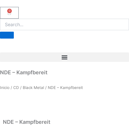
Ir
al
0
Carrito
contenido
NDE – Kampfbereit
Inicio
/
CD
/
Black Metal
/ NDE – Kampfbereit
NDE – Kampfbereit