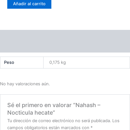
Añadir al carrito
hecate
cantidad
Información adicional
Valoraciones (0)
Peso
0,175 kg
No hay valoraciones aún.
Sé el primero en valorar “Nahash –
Nocticula hecate”
Tu dirección de correo electrónico no será publicada.
Los
campos obligatorios están marcados con
*