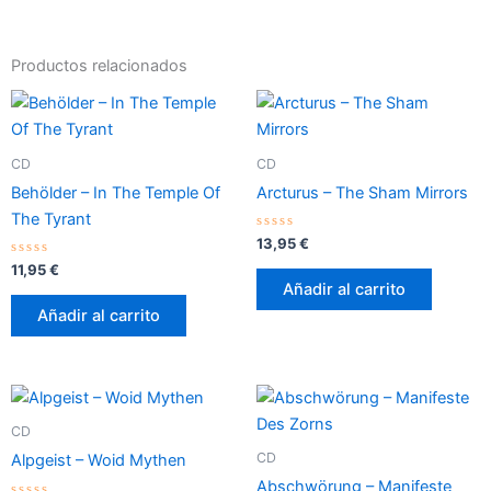
Productos relacionados
CD
CD
Behölder – In The Temple Of
Arcturus – The Sham Mirrors
The Tyrant
Valorado
13,95
€
con
Valorado
0
11,95
€
con
de
Añadir al carrito
0
5
de
Añadir al carrito
5
CD
CD
Alpgeist – Woid Mythen
Abschwörung – Manifeste