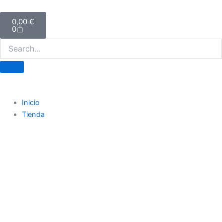
Ir
Carrito
al
0,00
€
0
contenido
Inicio
Tienda