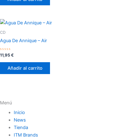
5
CD
Agua De Annique – Air
Valorado
11,95
€
con
0
de
Añadir al carrito
5
Menú
Inicio
News
Tienda
ITM Brands