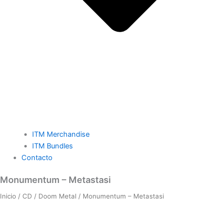
ITM Merchandise
ITM Bundles
Contacto
Monumentum
Monumentum – Metastasi
-
Inicio
/
CD
/
Doom Metal
/ Monumentum – Metastasi
Metastasi
cantidad