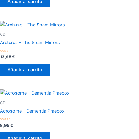
Añadir al carrito
5
CD
Arcturus – The Sham Mirrors
Valorado
13,95
€
con
0
de
Añadir al carrito
5
CD
Acrosome – Dementia Praecox
Valorado
9,95
€
con
0
de
Añadir al carrito