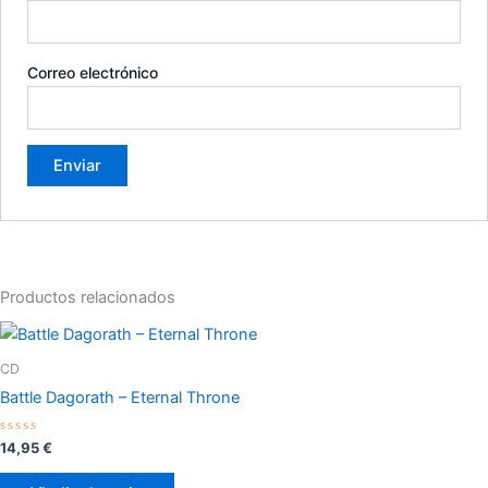
Correo electrónico
Productos relacionados
CD
Battle Dagorath – Eternal Throne
Valorado
14,95
€
con
0
de