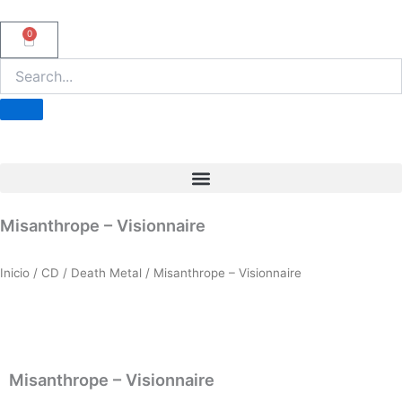
Ir
al
0
Carrito
contenido
Misanthrope – Visionnaire
Inicio
/
CD
/
Death Metal
/ Misanthrope – Visionnaire
Misanthrope – Visionnaire