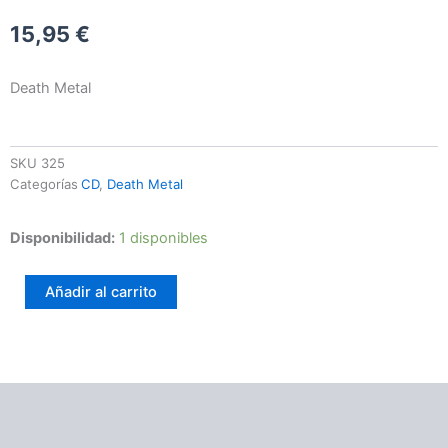
15,95
€
Death Metal
SKU
325
Categorías
CD
,
Death Metal
Misanthrope
Disponibilidad:
1 disponibles
–
Visionnaire
Añadir al carrito
cantidad
Información adicional
Valoraciones (0)