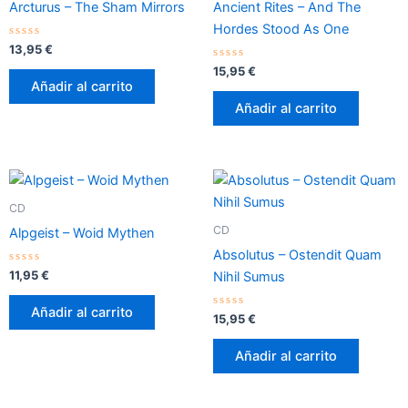
Arcturus – The Sham Mirrors
Ancient Rites – And The
Hordes Stood As One
Valorado
13,95
€
con
0
Valorado
15,95
€
de
con
Añadir al carrito
5
0
de
Añadir al carrito
5
CD
CD
Alpgeist – Woid Mythen
Absolutus – Ostendit Quam
Valorado
11,95
€
Nihil Sumus
con
0
de
Añadir al carrito
5
Valorado
15,95
€
con
0
de
Añadir al carrito
5