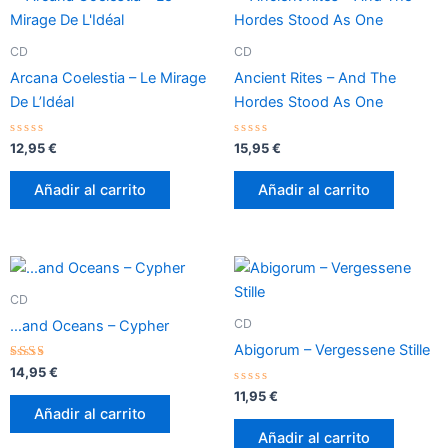
CD
CD
Arcana Coelestia – Le Mirage
Ancient Rites – And The
De L’Idéal
Hordes Stood As One
Valorado
Valorado
12,95
€
15,95
€
con
con
0
0
de
de
Añadir al carrito
Añadir al carrito
5
5
CD
CD
…and Oceans – Cypher
Abigorum – Vergessene Stille
Valorado
14,95
€
con
2.33
Valorado
11,95
€
de 5
con
Añadir al carrito
0
de
Añadir al carrito
5