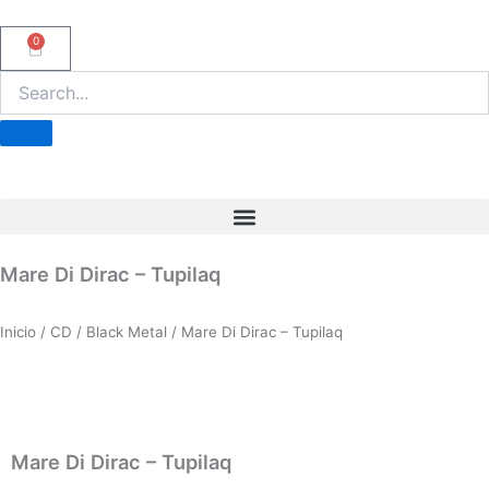
Ir
al
0
Carrito
contenido
Mare Di Dirac – Tupilaq
Inicio
/
CD
/
Black Metal
/ Mare Di Dirac – Tupilaq
Mare Di Dirac – Tupilaq