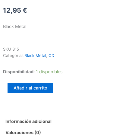
12,95
€
Black Metal
SKU
315
Categorías
Black Metal
,
CD
Mare
Disponibilidad:
1 disponibles
Di
Dirac
Añadir al carrito
–
Tupilaq
cantidad
Información adicional
Valoraciones (0)