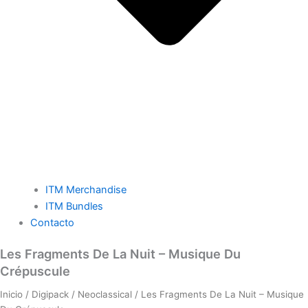
ITM Merchandise
ITM Bundles
Contacto
Les
Les Fragments De La Nuit – Musique Du
Fragments
Crépuscule
De
La
Inicio
/
Digipack
/
Neoclassical
/ Les Fragments De La Nuit – Musique
Nuit