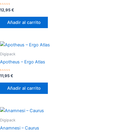
Valorado
12,95
€
con
0
de
Añadir al carrito
5
Digipack
Apotheus – Ergo Atlas
Valorado
11,95
€
con
0
de
Añadir al carrito
5
Digipack
Anamnesi – Caurus