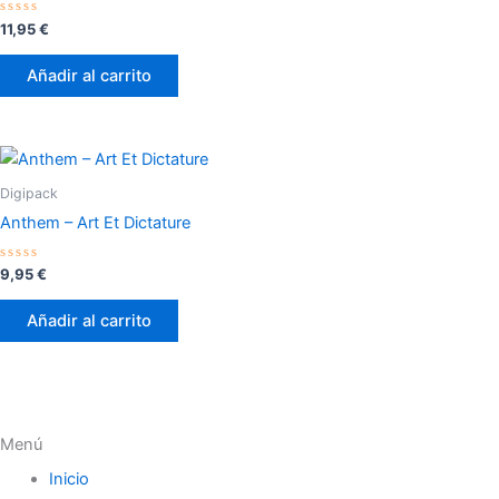
Valorado
11,95
€
con
0
de
Añadir al carrito
5
Digipack
Anthem – Art Et Dictature
Valorado
9,95
€
con
0
de
Añadir al carrito
5
Menú
Inicio