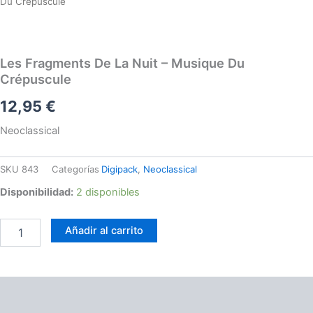
Du Crépuscule
-
Musique
Du
Crépuscule
Les Fragments De La Nuit – Musique Du
cantidad
Crépuscule
12,95
€
Neoclassical
SKU
843
Categorías
Digipack
,
Neoclassical
Disponibilidad:
2 disponibles
Añadir al carrito
Información adicional