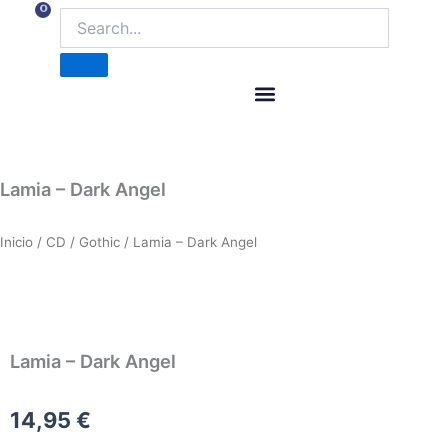
Ir
0
Carrito
al
contenido
ITM Releases
Lamia – Dark Angel
Inicio
/
CD
/
Gothic
/ Lamia – Dark Angel
Lamia – Dark Angel
14,95
€