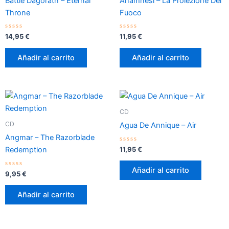
Battle Dagorath – Eternal
Anamnesi – La Proiezione Del
Throne
Fuoco
Valorado
Valorado
14,95
€
11,95
€
con
con
0
0
de
de
Añadir al carrito
Añadir al carrito
5
5
CD
CD
Agua De Annique – Air
Angmar – The Razorblade
Valorado
11,95
€
Redemption
con
0
de
Añadir al carrito
Valorado
5
9,95
€
con
0
de
Añadir al carrito
5