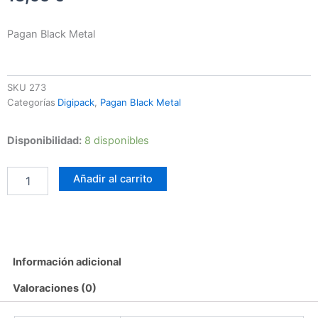
Pagan Black Metal
SKU
273
Categorías
Digipack
,
Pagan Black Metal
Khors
Disponibilidad:
8 disponibles
–
Following
Añadir al carrito
The
Years
Of
Blood
II
cantidad
Información adicional
Valoraciones (0)