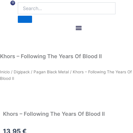
Ir
0
Carrito
al
contenido
ITM Releases
Khors – Following The Years Of Blood II
Inicio
/
Digipack
/
Pagan Black Metal
/ Khors – Following The Years Of
Blood II
Khors – Following The Years Of Blood II
13,95
€