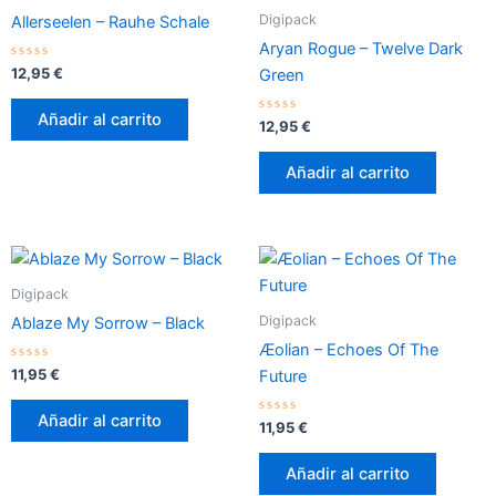
Digipack
Allerseelen – Rauhe Schale
Aryan Rogue – Twelve Dark
Valorado
12,95
€
Green
con
0
de
Añadir al carrito
5
Valorado
12,95
€
con
0
de
Añadir al carrito
5
Digipack
Digipack
Ablaze My Sorrow – Black
Æolian – Echoes Of The
Valorado
11,95
€
Future
con
0
de
Añadir al carrito
5
Valorado
11,95
€
con
0
de
Añadir al carrito
5