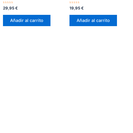
Valorado
Valorado
29,95
€
19,95
€
con
con
0
0
de
de
Añadir al carrito
Añadir al carrito
5
5