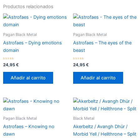
Productos relacionados
Pagan Black Metal
Pagan Black Metal
Astrofaes – Dying emotions
Astrofaes – The eyes of the
domain
beast
Valorado
Valorado
24,95
€
24,95
€
con
con
0
0
de
de
Añadir al carrito
Añadir al carrito
5
5
Pagan Black Metal
Black Metal
Astrofaes – Knowing no
Akerbeltz / Avangh Dhür /
dawn
Morbid Yell / Hellthrone – Split