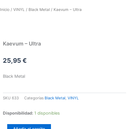
Inicio
/
VINYL
/
Black Metal
/ Kaevum – Ultra
Kaevum – Ultra
25,95
€
Black Metal
SKU
633
Categorías
Black Metal
,
VINYL
Kaevum
Disponibilidad:
1 disponibles
-
Ultra
Añadir al carrito