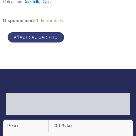
Categorías
Dark folk
,
Digipack
Jännerwein
Disponibilidad:
1 disponibles
-
Abendläuten
AÑADIR AL CARRITO
cantidad
Información adicional
Valoraciones (0)
Peso
0,175 kg