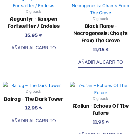
Digipack
Digipack
Angantyr – Kampen
Fortsætter / Endeløs
Black Flame –
Necrogenesis: Chants
Valorado
15,95
€
con
0
de
From The Grave
5
AÑADIR AL CARRITO
Valorado
11,95
€
con
0
de
5
AÑADIR AL CARRITO
Digipack
Digipack
Balrog – The Dark Tower
Æolian – Echoes Of The
Valorado
12,95
€
con
0
Future
de
5
AÑADIR AL CARRITO
Valorado
11,95
€
con
0
de
5