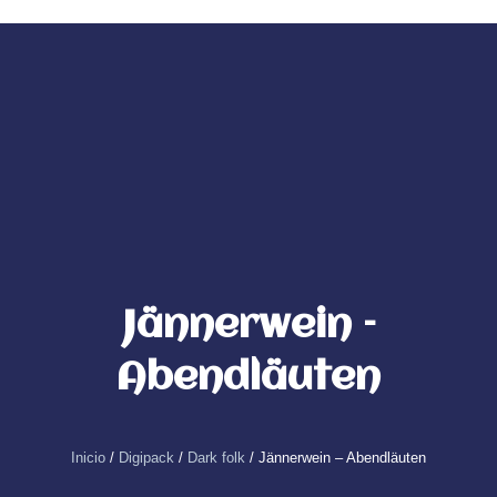
Ir
al
0
Carrito
contenido
Jännerwein –
Abendläuten
Inicio
/
Digipack
/
Dark folk
/ Jännerwein – Abendläuten