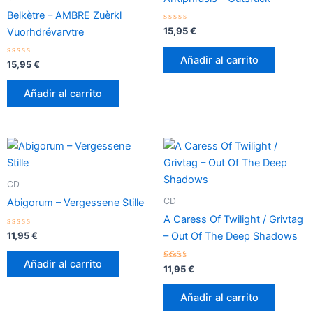
Belkètre – AMBRE Zuèrkl
Valorado
15,95
€
Vuorhdrévarvtre
con
0
de
Añadir al carrito
Valorado
5
15,95
€
con
0
de
Añadir al carrito
5
CD
CD
Abigorum – Vergessene Stille
A Caress Of Twilight / Grivtag
Valorado
11,95
€
– Out Of The Deep Shadows
con
0
de
Añadir al carrito
5
Valorado
11,95
€
con
2.17
de 5
Añadir al carrito