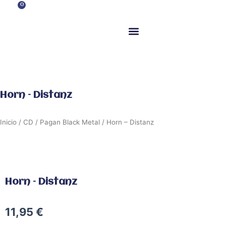
Ir
0
Carrito
al
contenido
ITM Releases
Horn – Distanz
Inicio
/
CD
/
Pagan Black Metal
/ Horn – Distanz
Horn – Distanz
11,95
€