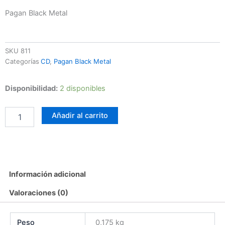
Pagan Black Metal
SKU
811
Categorías
CD
,
Pagan Black Metal
Horn
Disponibilidad:
2 disponibles
-
Distanz
Añadir al carrito
cantidad
Información adicional
Valoraciones (0)
Peso
0,175 kg