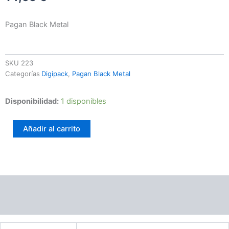
Pagan Black Metal
SKU
223
Categorías
Digipack
,
Pagan Black Metal
Halgadom
Disponibilidad:
1 disponibles
–
Wille
Añadir al carrito
:
Tatkraft
:
Potential
cantidad
Información adicional
Valoraciones (0)