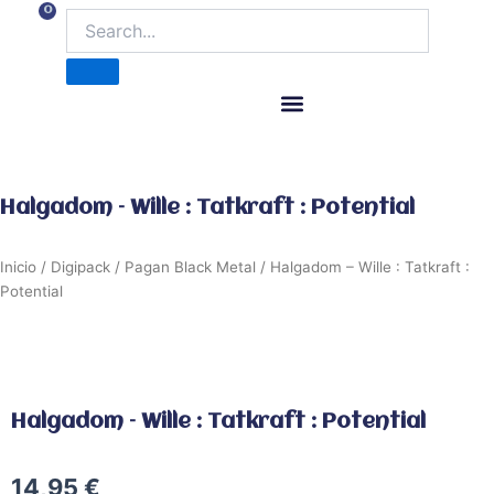
Ir
0
Carrito
al
contenido
ITM Releases
Halgadom – Wille : Tatkraft : Potential
Inicio
/
Digipack
/
Pagan Black Metal
/ Halgadom – Wille : Tatkraft :
Potential
Halgadom – Wille : Tatkraft : Potential
14,95
€