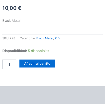
10,00
€
Black Metal
SKU
798
Categorías
Black Metal
,
CD
Grey
Disponibilidad:
5 disponibles
-
The
Añadir al carrito
First
Shade
Of...
cantidad
Información adicional
Valoraciones (0)