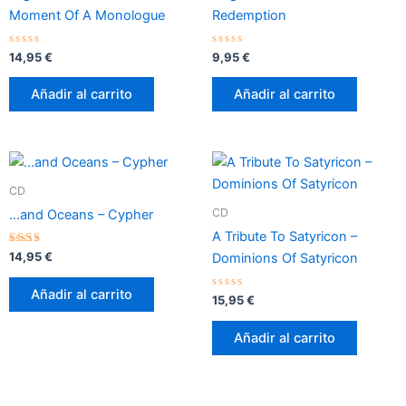
Moment Of A Monologue
Redemption
Valorado
Valorado
14,95
€
9,95
€
con
con
0
0
de
de
Añadir al carrito
Añadir al carrito
5
5
CD
CD
…and Oceans – Cypher
A Tribute To Satyricon –
Valorado
14,95
€
Dominions Of Satyricon
con
2.33
de 5
Añadir al carrito
Valorado
15,95
€
con
0
de
Añadir al carrito
5