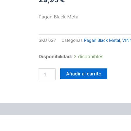
Pagan Black Metal
SKU
627
Categorías
Pagan Black Metal
,
VIN
Graveland
Disponibilidad:
2 disponibles
-
1050
years
Añadir al carrito
of
pagan
cult
cantidad