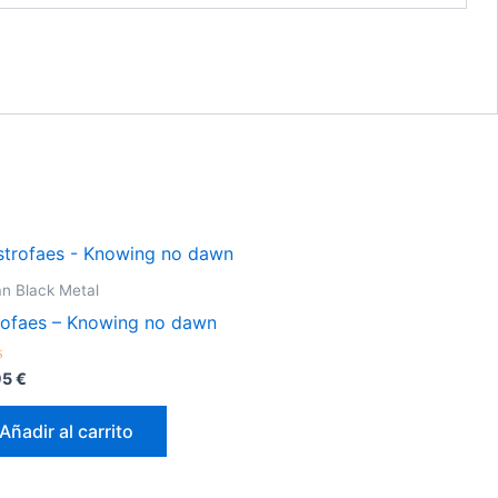
n Black Metal
rofaes – Knowing no dawn
orado
95
€
Añadir al carrito