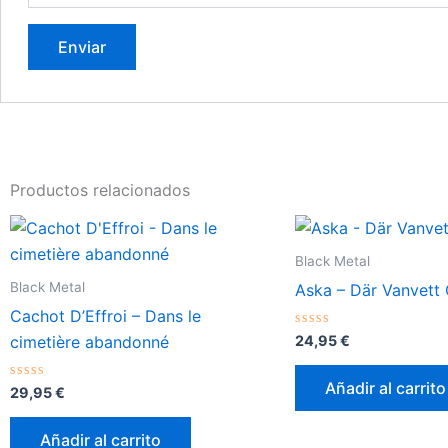
Productos relacionados
Black Metal
Black Metal
Aska – Där Vanvett 
Cachot D’Effroi – Dans le
Valorado
24,95
€
cimetière abandonné
con
0
de
Añadir al carrito
Valorado
5
29,95
€
con
0
de
Añadir al carrito
5