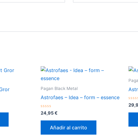
Paga
Pagan Black Metal
Gror
Ast
Astrofaes – Idea – form – essence
Val
29,
con
Valorado
0
24,95
€
con
de
0
5
de
Añadir al carrito
5