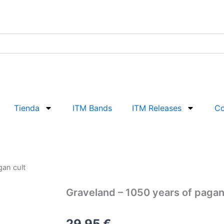
Tienda
ITM Bands
ITM Releases
Co
gan cult
Graveland – 1050 years of pagan
29,95
€