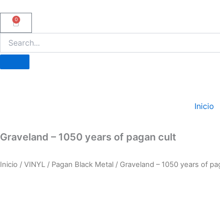
Ir
al
0
Carrito
contenido
Inicio
Graveland – 1050 years of pagan cult
Inicio
/
VINYL
/
Pagan Black Metal
/ Graveland – 1050 years of pa