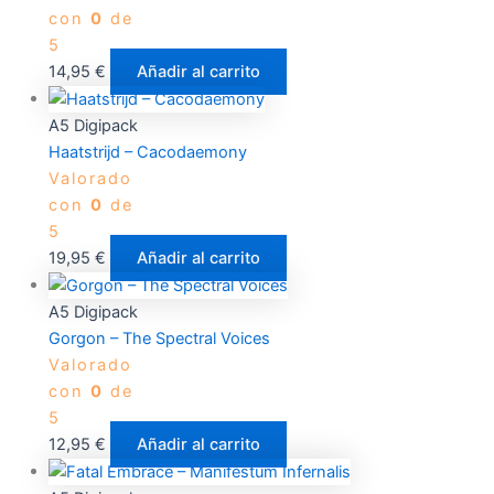
con
0
de
5
14,95
€
Añadir al carrito
A5 Digipack
Haatstrijd – Cacodaemony
Valorado
con
0
de
5
19,95
€
Añadir al carrito
A5 Digipack
Gorgon – The Spectral Voices
Valorado
con
0
de
5
12,95
€
Añadir al carrito