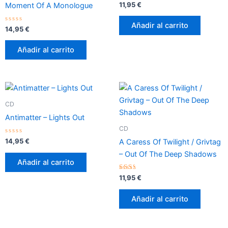
Valorado
11,95
€
Moment Of A Monologue
con
0
de
Añadir al carrito
Valorado
5
14,95
€
con
0
de
Añadir al carrito
5
CD
Antimatter – Lights Out
CD
Valorado
14,95
€
A Caress Of Twilight / Grivtag
con
0
– Out Of The Deep Shadows
de
Añadir al carrito
5
Valorado
11,95
€
con
2.17
de 5
Añadir al carrito