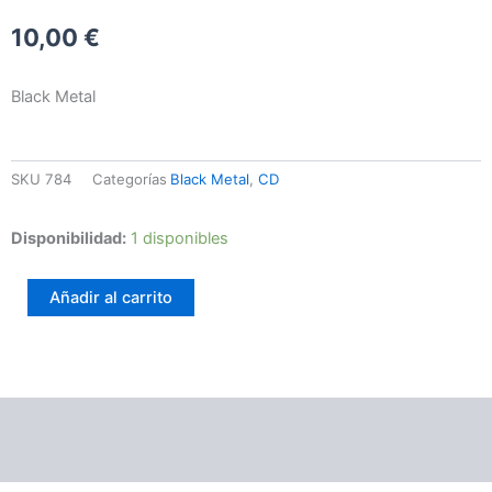
10,00
€
Black Metal
SKU
784
Categorías
Black Metal
,
CD
Freezing
Disponibilidad:
1 disponibles
Blood
-
Añadir al carrito
Baal
cantidad
Información adicional
Valoraciones (0)