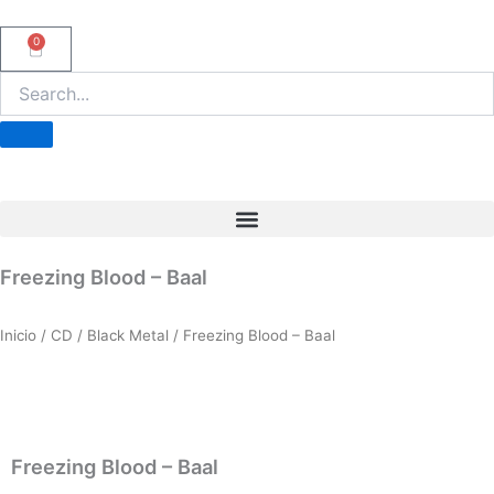
Ir
al
0
Carrito
contenido
Freezing Blood – Baal
Inicio
/
CD
/
Black Metal
/ Freezing Blood – Baal
Freezing Blood – Baal