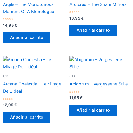
Argile – The Monotonous
Arcturus – The Sham Mirrors
Moment Of A Monologue
Valorado
13,95
€
con
Valorado
0
14,95
€
con
de
Añadir al carrito
0
5
de
Añadir al carrito
5
CD
CD
Arcana Coelestia – Le Mirage
Abigorum – Vergessene Stille
De L’Idéal
Valorado
11,95
€
con
Valorado
0
12,95
€
con
de
Añadir al carrito
0
5
de
Añadir al carrito
5