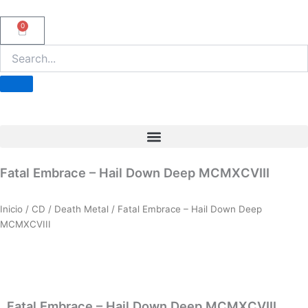
Ir
al
0
Carrito
contenido
Fatal Embrace – Hail Down Deep MCMXCVIII
Inicio
/
CD
/
Death Metal
/ Fatal Embrace – Hail Down Deep
MCMXCVIII
Fatal Embrace – Hail Down Deep MCMXCVIII