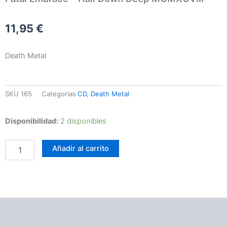
11,95
€
Death Metal
SKU
165
Categorías
CD
,
Death Metal
Fatal
Disponibilidad:
2 disponibles
Embrace
–
Añadir al carrito
Hail
Down
Deep
MCMXCVIII
cantidad
Información adicional
Valoraciones (0)