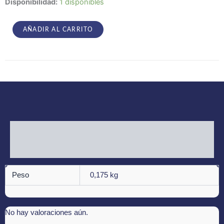
Evil
Disponibilidad:
1 disponibles
–
All
Evil
AÑADIR AL CARRITO
cantidad
Información adicional
Valoraciones (0)
Peso
0,175 kg
No hay valoraciones aún.