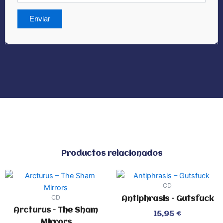
Productos relacionados
CD
CD
Antiphrasis – Gutsfuck
Arcturus – The Sham
Valorado
15,95
€
con
0
Mirrors
de