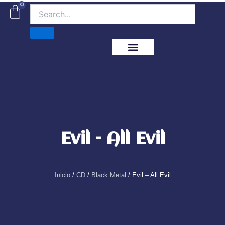
Ir
0
Carrito
al
contenido
ITM Releases
Evil – All Evil
Inicio
/
CD
/
Black Metal
/ Evil – All Evil