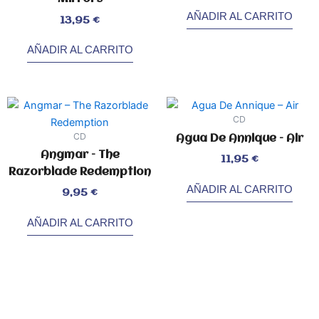
5
AÑADIR AL CARRITO
Valorado
13,95
€
con
0
de
5
AÑADIR AL CARRITO
CD
CD
Agua De Annique – Air
Angmar – The
Valorado
11,95
€
con
0
Razorblade Redemption
de
5
AÑADIR AL CARRITO
Valorado
9,95
€
con
0
de
5
AÑADIR AL CARRITO