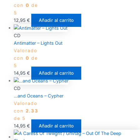
con
0
de
5
12,95
€
Añadir al carrito
CD
Antimatter – Lights Out
Valorado
con
0
de
5
14,95
€
Añadir al carrito
CD
…and Oceans – Cypher
Valorado
con
2.33
de 5
14,95
€
Añadir al carrito