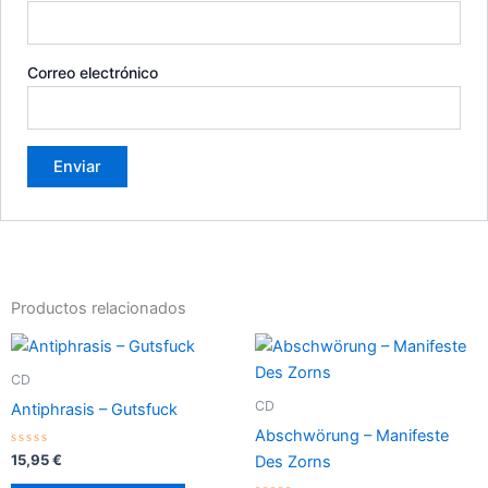
Correo electrónico
Productos relacionados
CD
CD
Antiphrasis – Gutsfuck
Abschwörung – Manifeste
Valorado
15,95
€
Des Zorns
con
0