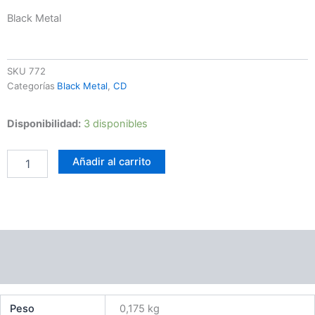
Black Metal
SKU
772
Categorías
Black Metal
,
CD
Eternity
Disponibilidad:
3 disponibles
-
Funeral
Añadir al carrito
Mass
cantidad
Información adicional
Valoraciones (0)
Peso
0,175 kg