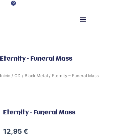
Ir
0
Carrito
al
contenido
ITM Releases
Eternity – Funeral Mass
Inicio
/
CD
/
Black Metal
/ Eternity – Funeral Mass
Eternity – Funeral Mass
12,95
€