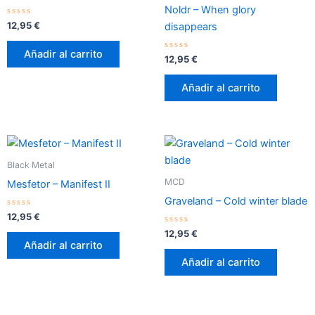
Noldr – When glory
Valorado
12,95
€
disappears
con
0
de
Añadir al carrito
5
Valorado
12,95
€
con
0
de
Añadir al carrito
5
Black Metal
MCD
Mesfetor – Manifest II
Graveland – Cold winter blade
Valorado
12,95
€
con
0
Valorado
12,95
€
de
con
Añadir al carrito
5
0
de
Añadir al carrito
5