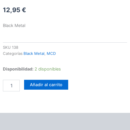
12,95
€
Black Metal
SKU
138
Categorías
Black Metal
,
MCD
EMBERFROST
Disponibilidad:
2 disponibles
–
The
Añadir al carrito
dying
god
cantidad
Información adicional
Valoraciones (0)