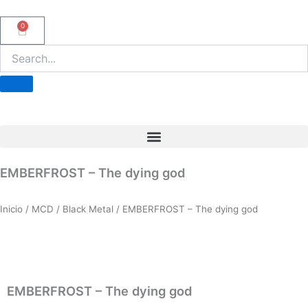
Ir
al
0
Carrito
contenido
EMBERFROST – The dying god
Inicio
/
MCD
/
Black Metal
/ EMBERFROST – The dying god
EMBERFROST – The dying god