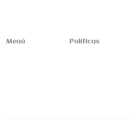
Menú
Políticas
Inicio
Términos de envio
News
Devoluciones
Tienda
Sitemap
ITM Brands
Contacto
ITM Releases
Aviso legal
Política de privacidad
Política de cookies