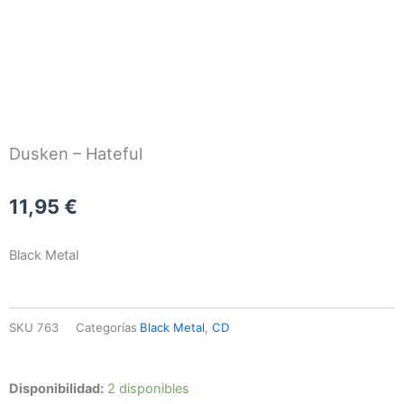
Dusken – Hateful
11,95
€
Black Metal
SKU
763
Categorías
Black Metal
,
CD
Dusken
Disponibilidad:
2 disponibles
-