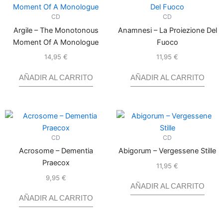
CD
CD
Argile – The Monotonous
Anamnesi – La Proiezione Del
Moment Of A Monologue
Fuoco
14,95
€
11,95
€
Valorado
Valorado
con
con
0
0
de
de
5
5
AÑADIR AL CARRITO
AÑADIR AL CARRITO
CD
CD
Acrosome – Dementia
Abigorum – Vergessene Stille
Praecox
11,95
€
Valorado
con
0
de
9,95
€
Valorado
5
con
0
AÑADIR AL CARRITO
de
5
AÑADIR AL CARRITO