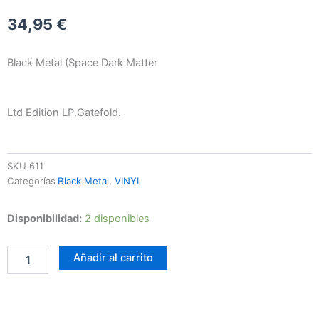
34,95
€
Black Metal (Space Dark Matter
Ltd Edition LP.Gatefold.
SKU
611
Categorías
Black Metal
,
VINYL
Darkspace
Disponibilidad:
2 disponibles
-
Dark
Añadir al carrito
Space
-
II
cantidad