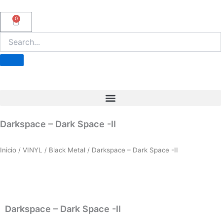
Ir
al
0
Carrito
contenido
Darkspace – Dark Space -II
Inicio
/
VINYL
/
Black Metal
/ Darkspace – Dark Space -II
Darkspace – Dark Space -II