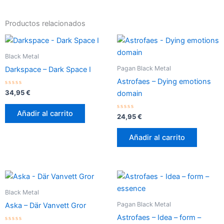
Productos relacionados
Black Metal
Pagan Black Metal
Darkspace – Dark Space I
Astrofaes – Dying emotions
Valorado
34,95
€
domain
con
0
de
Añadir al carrito
5
Valorado
24,95
€
con
0
de
Añadir al carrito
5
Black Metal
Pagan Black Metal
Aska – Där Vanvett Gror
Astrofaes – Idea – form –