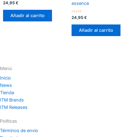
Valorado
24,95
€
essence
con
0
de
Añadir al carrito
5
Valorado
24,95
€
con
0
de
Añadir al carrito
5
Menú
Inicio
News
Tienda
ITM Brands
ITM Releases
Políticas
Términos de envio