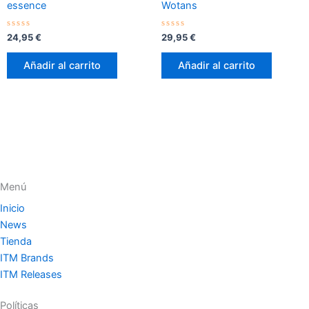
essence
Wotans
Valorado
Valorado
24,95
€
29,95
€
con
con
0
0
de
de
Añadir al carrito
Añadir al carrito
5
5
Menú
Inicio
News
Tienda
ITM Brands
ITM Releases
Políticas