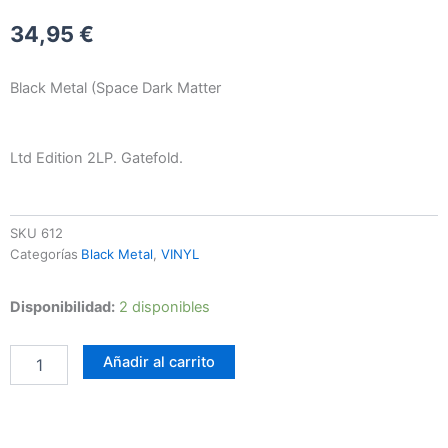
34,95
€
Black Metal (Space Dark Matter
Ltd Edition 2LP. Gatefold.
SKU
612
Categorías
Black Metal
,
VINYL
Darkspace
Disponibilidad:
2 disponibles
-
Dark
Añadir al carrito
Space
I
cantidad