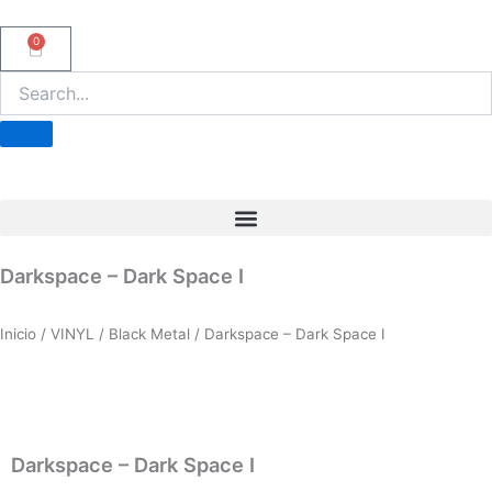
Ir
al
0
Carrito
contenido
Darkspace – Dark Space I
Inicio
/
VINYL
/
Black Metal
/ Darkspace – Dark Space I
Darkspace – Dark Space I