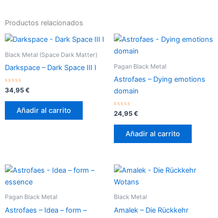
Productos relacionados
Black Metal (Space Dark Matter)
Pagan Black Metal
Darkspace – Dark Space III I
Astrofaes – Dying emotions
Valorado
34,95
€
domain
con
0
de
Añadir al carrito
5
Valorado
24,95
€
con
0
de
Añadir al carrito
5
Pagan Black Metal
Black Metal
Astrofaes – Idea – form –
Amalek – Die Rückkehr