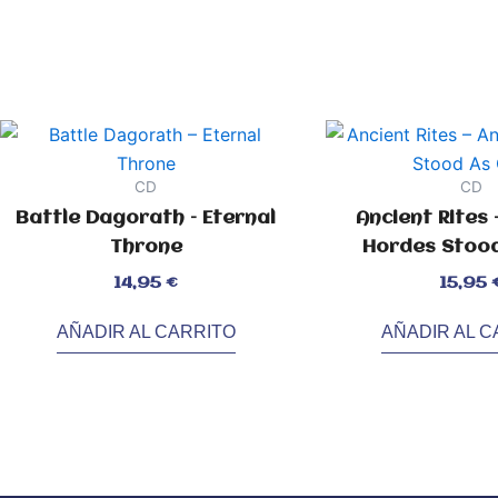
CD
CD
Battle Dagorath – Eternal
Ancient Rites 
Throne
Hordes Stoo
Valorado
Valorado
14,95
€
15,95
con
con
0
0
de
de
5
5
AÑADIR AL CARRITO
AÑADIR AL C