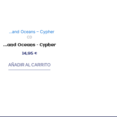
CD
…and Oceans – Cypher
orado
14,95
€
3
AÑADIR AL CARRITO