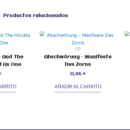
Productos relacionados
CD
– And The
Abschwörung – Manifeste
Val
con
2.3
d As One
Des Zorns
de
5
Valorado
€
11,95
€
con
0
de
5
ARRITO
AÑADIR AL CARRITO