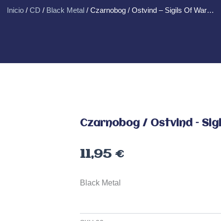
Inicio
/
CD
/
Black Metal
/ Czarnobog / Ostvind – Sigils Of War…
Czarnobog / Ostvind – Sig
11,95
€
Black Metal