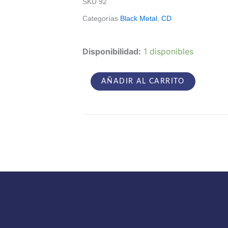
SKU
92
Categorías
Black Metal
,
CD
Czarnobog
Disponibilidad:
1 disponibles
/
Ostvind
–
AÑADIR AL CARRITO
Sigils
Of
War...
cantidad