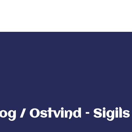
da
ITM Bands
ITM Releases
g / Ostvind – Sigil