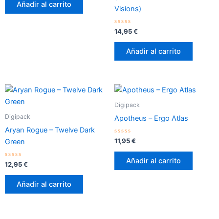
de
Añadir al carrito
5
Visions)
Valorado
14,95
€
con
0
de
Añadir al carrito
5
Digipack
Digipack
Apotheus – Ergo Atlas
Aryan Rogue – Twelve Dark
Valorado
11,95
€
Green
con
0
de
Añadir al carrito
Valorado
5
12,95
€
con
0
de
Añadir al carrito
5