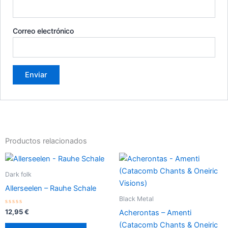
Correo electrónico
Productos relacionados
Dark folk
Allerseelen – Rauhe Schale
Black Metal
Valorado
12,95
€
Acherontas – Amenti
con
0
(Catacomb Chants & Oneiric