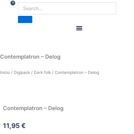
Ir
0
Carrito
al
contenido
ITM Releases
Contemplatron – Delog
Inicio
/
Digipack
/
Dark folk
/ Contemplatron – Delog
Contemplatron – Delog
11,95
€