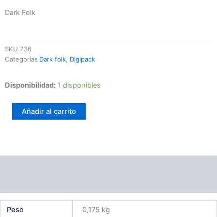
Dark Folk
SKU
736
Categorías
Dark folk
,
Digipack
Contemplatron
Disponibilidad:
1 disponibles
-
Delog
Añadir al carrito
cantidad
Información adicional
Valoraciones (0)
Peso
0,175 kg