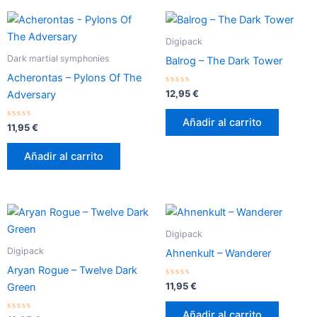
Digipack
Dark martial symphonies
Balrog – The Dark Tower
Acherontas – Pylons Of The
Valorado
12,95
€
Adversary
con
0
de
Añadir al carrito
Valorado
5
11,95
€
con
0
de
Añadir al carrito
5
Digipack
Digipack
Ahnenkult – Wanderer
Aryan Rogue – Twelve Dark
Valorado
11,95
€
Green
con
0
de
Añadir al carrito