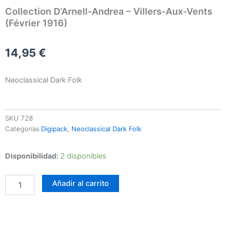
Collection D’Arnell-Andrea – Villers-Aux-Vents
(Février 1916)
14,95
€
Neoclassical Dark Folk
SKU
728
Categorías
Digipack
,
Neoclassical Dark Folk
Collection
Disponibilidad:
2 disponibles
D'Arnell-
Andrea
Añadir al carrito
-
Villers-
Aux-
Vents
(Février