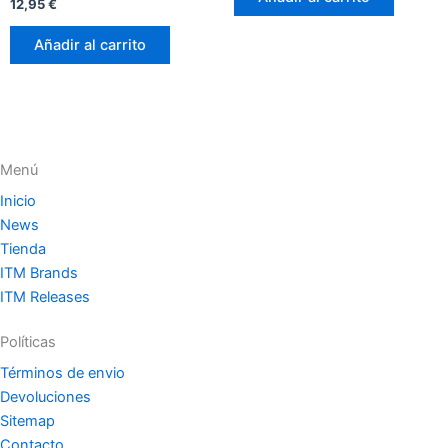
Valorado
5
12,95
€
con
0
de
Añadir al carrito
5
Menú
Inicio
News
Tienda
ITM Brands
ITM Releases
Políticas
Términos de envio
Devoluciones
Sitemap
Contacto