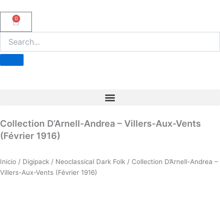
Ir
al
0
Carrito
contenido
Collection D’Arnell-Andrea – Villers-Aux-Vents
(Février 1916)
Inicio
/
Digipack
/
Neoclassical Dark Folk
/ Collection D’Arnell-Andrea –
Villers-Aux-Vents (Février 1916)