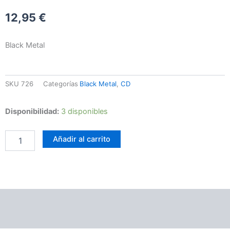
12,95
€
Black Metal
SKU
726
Categorías
Black Metal
,
CD
Cirith
Disponibilidad:
3 disponibles
Gorgor
-
Añadir al carrito
Firestorm
Apocalypse
cantidad
Información adicional
Valoraciones (0)