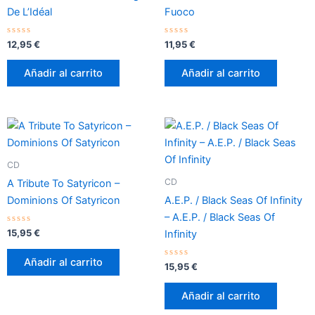
De L’Idéal
Fuoco
Valorado
Valorado
12,95
€
11,95
€
con
con
0
0
de
de
Añadir al carrito
Añadir al carrito
5
5
CD
CD
A Tribute To Satyricon –
Dominions Of Satyricon
A.E.P. / Black Seas Of Infinity
– A.E.P. / Black Seas Of
Valorado
15,95
€
Infinity
con
0
de
Añadir al carrito
5
Valorado
15,95
€
con
0
de
Añadir al carrito
5