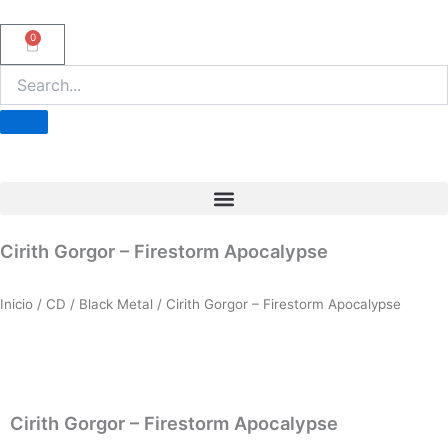
Ir
al
0
Carrito
contenido
Cirith Gorgor – Firestorm Apocalypse
Inicio
/
CD
/
Black Metal
/ Cirith Gorgor – Firestorm Apocalypse
Cirith Gorgor – Firestorm Apocalypse