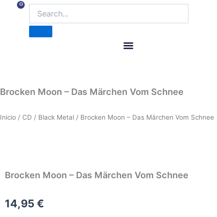
Ir
0
Carrito
al
contenido
ITM Releases
Brocken Moon – Das Märchen Vom Schnee
Inicio
/
CD
/
Black Metal
/ Brocken Moon – Das Märchen Vom Schnee
Brocken Moon – Das Märchen Vom Schnee
14,95
€