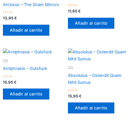
Arcturus – The Sham Mirrors
Valorado
11,95
€
con
Valorado
0
13,95
€
con
de
Añadir al carrito
0
5
de
Añadir al carrito
5
CD
CD
Antiphrasis – Gutsfuck
Absolutus – Ostendit Quam
Valorado
15,95
€
Nihil Sumus
con
0
de
Añadir al carrito
5
Valorado
15,95
€
con
0
de
Añadir al carrito
5