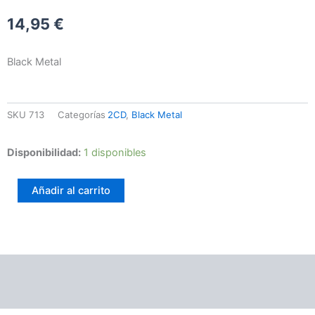
14,95
€
Black Metal
SKU
713
Categorías
2CD
,
Black Metal
Brocken
Disponibilidad:
1 disponibles
Moon
-
Añadir al carrito
10
Jahre
Brocken
Moon
cantidad
Información adicional
Valoraciones (0)