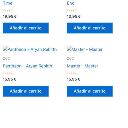
Time
End
Valorado
Valorado
19,95
€
13,95
€
con
con
0
0
de
de
Añadir al carrito
Añadir al carrito
5
5
2CD
2CD
Pantheon – Aryan Rebirth
Master – Master
Valorado
Valorado
15,95
€
15,95
€
con
con
0
0
de
de
Añadir al carrito
Añadir al carrito
5
5