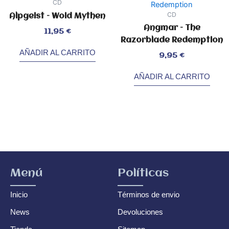
CD
CD
Alpgeist – Woid Mythen
Angmar – The
Valorado
11,95
€
con
0
Razorblade Redemption
de
5
AÑADIR AL CARRITO
Valorado
9,95
€
con
0
de
5
AÑADIR AL CARRITO
Menú
Políticas
Inicio
Términos de envio
News
Devoluciones