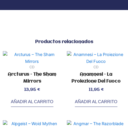
Productos relacionados
CD
CD
Arcturus – The Sham
Anamnesi – La
Mirrors
Proiezione Del Fuoco
Valorado
Valorado
13,95
€
11,95
€
con
con
0
0
de
de
5
5
AÑADIR AL CARRITO
AÑADIR AL CARRITO