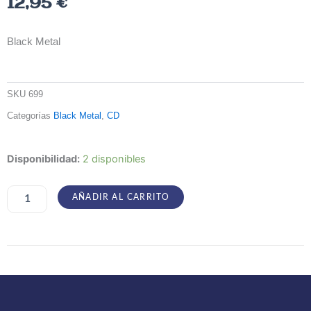
12,95
€
Black Metal
SKU
699
Categorías
Black Metal
,
CD
Azrael
Disponibilidad:
2 disponibles
-
Into
Shadows
AÑADIR AL CARRITO
Act
II:
Through
Horned
Shadows
Glimpse
cantidad