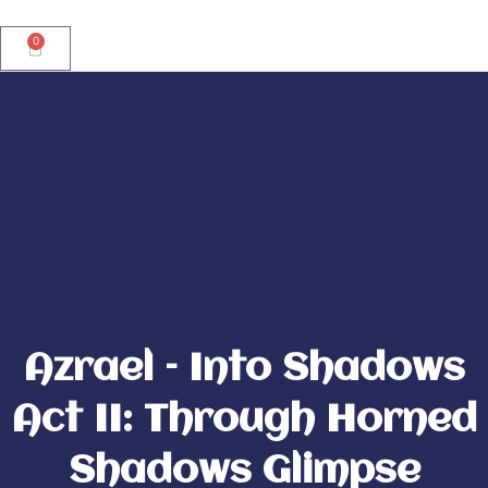
Ir
al
0
Carrito
contenido
Azrael – Into Shadows
Act II: Through Horned
Shadows Glimpse