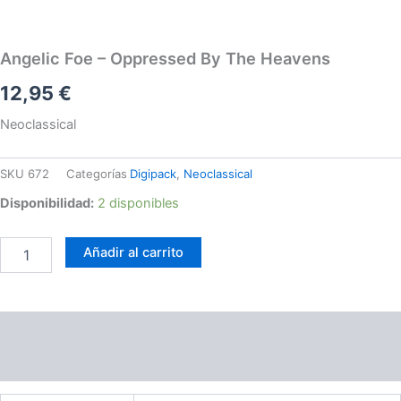
The
Heavens
cantidad
Angelic Foe – Oppressed By The Heavens
12,95
€
Neoclassical
SKU
672
Categorías
Digipack
,
Neoclassical
Disponibilidad:
2 disponibles
Añadir al carrito
Información adicional
Valoraciones (0)