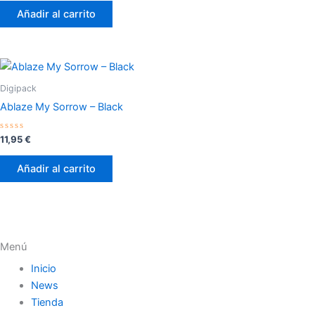
de
Añadir al carrito
5
Digipack
Ablaze My Sorrow – Black
Valorado
11,95
€
con
0
de
Añadir al carrito
5
Menú
Inicio
News
Tienda