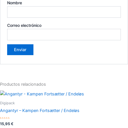
Nombre
Correo electrónico
Productos relacionados
Digipack
Angantyr – Kampen Fortsætter / Endeløs
Valorado
15,95
€
con