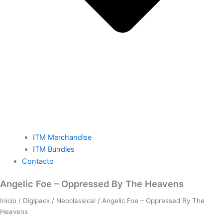
ITM Merchandise
ITM Bundles
Contacto
Angelic
Angelic Foe – Oppressed By The Heavens
Foe
Inicio
/
Digipack
/
Neoclassical
/ Angelic Foe – Oppressed By The
-
Heavens
Oppressed
By