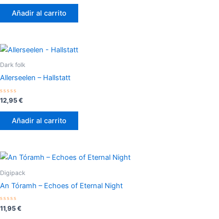
0
de
Añadir al carrito
5
Dark folk
Allerseelen – Hallstatt
Valorado
12,95
€
con
0
de
Añadir al carrito
5
Digipack
An Tóramh – Echoes of Eternal Night
Valorado
11,95
€
con
0