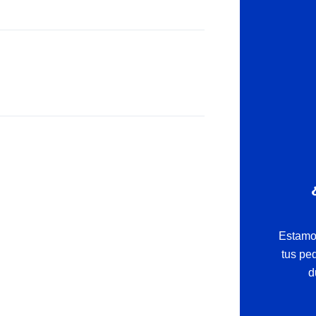
Estamo
tus pe
d