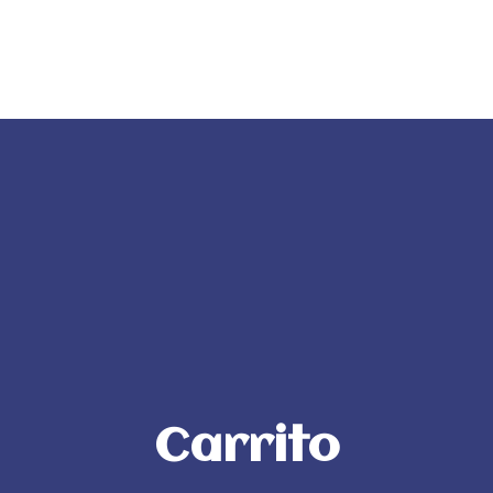
da
ITM Bands
ITM Releases
Carrito