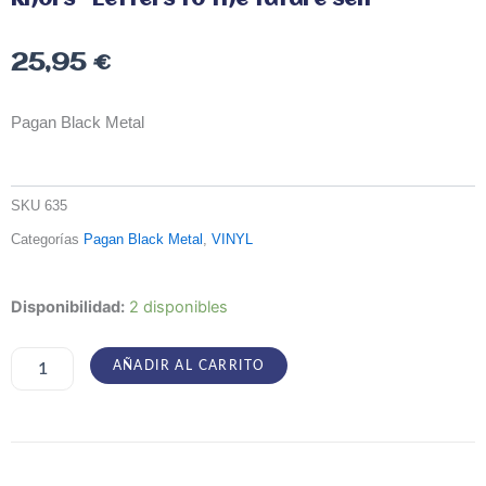
25,95
€
Pagan Black Metal
SKU
635
Categorías
Pagan Black Metal
,
VINYL
Khors
Disponibilidad:
2 disponibles
-
Letters
to
AÑADIR AL CARRITO
the
future
self
cantidad