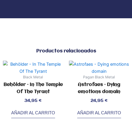
Productos relacionados
Black Metal
Pagan Black Metal
Behölder – In The Temple
Astrofaes – Dying
Of The Tyrant
emotions domain
Valorado
Valorado
34,95
€
24,95
€
con
con
0
0
de
de
5
5
AÑADIR AL CARRITO
AÑADIR AL CARRITO