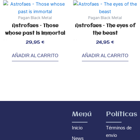
Pagan Black Metal
Pagan Black Metal
Astrofaes – Those
Astrofaes – The eyes of
whose past is immortal
the beast
Valorado
Valorado
29,95
€
24,95
€
con
con
0
0
de
de
5
5
AÑADIR AL CARRITO
AÑADIR AL CARRITO
Menú
Políticas
Inicio
Términos de
envio
News